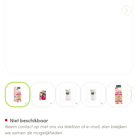
View larger image
View larger image
View larger image
View larger image
View lar
Kneipp Badolie Amandel 100
Niet beschikbaar
Neem contact op met ons via telefoon of e-mail, dan bekijken
we samen de mogelijkheden.