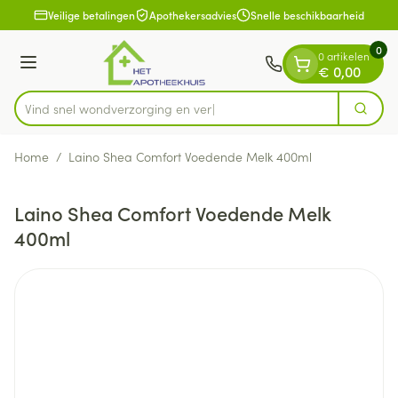
Dia 1 van 1
Ga naar de inhoud
Veilige betalingen
Apothekersadvies
Snelle beschikbaarheid
0
0 artikelen
Menu
€ 0,00
Vind snel wondverzorgin
Zoek
Product, merk, categorie...
Home
/
Laino Shea Comfort Voedende Melk 400ml
Laino Shea Comfort Voedende Melk
400ml