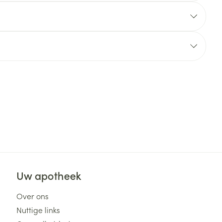
rende
Parfums en
geurproducten
CBD
Uw apotheek
Over ons
Nuttige links