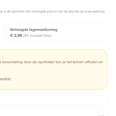
Toon meer
 je in de apotheek een verlaagde prijs en niet de prijs die op onze webshop
Diagnosetesten en
stress
Vlooien en teken
meetapparatuur
Oren
Mond en keel
Verhoogde tegemoetkoming
Alcoholtest
g
Oordopjes
Zuigtabletten
€ 2,98
(6% inclusief btw)
herapie -
Mond, muil of snavel
Bloeddrukmeter
ls
en -druppels
Oorreiniging
Spray - oplossing
Cholesteroltest
zen
Oordruppels
Hartslagmeter
ulpmiddelen
 Na beoordeling door de apotheker kan je het komen afhalen en
Toon meer
ereist.
Zonnebescherming
Ergonomie
ning en -
Aambeien
che
s
Aftersun
Ademhaling en zuurstof
je
Lippen
Badkamer