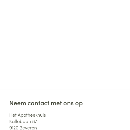
Haar
Gezichtsverzor
Pillendozen en
accessoires
Pigmentstoorni
Gevoelige huid
geïrriteerde hu
Gemengde hui
Doffe huid
Toon meer
Snurken
Neem contact met ons op
Het Apotheekhuis
Kallobaan 87
9120
Beveren