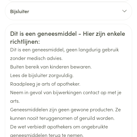
CNK
2075174
Bijsluiter
dorst.
Organisaties
Nederlands
Sterop group
Nederlands
Duits
Verminderde speeksel– en traansecretie.
Veiligheidsinformatie
Dit is een geneesmiddel - Hier zijn enkele
Duits
Frans
Frans
Misselijkheid.
Merken
Sterop
richtlijnen:
Braken.
Dit is een geneesmiddel, geen langdurig gebruik
Diarree.
Breedte
130 mm
zonder medisch advies.
Oedeem (vooral longoedeem).
Buiten bereik van kinderen bewaren.
Koorts.
Lengte
280 mm
Lees de bijsluiter zorgvuldig.
Versnellen van het ritme van de hartslag
Raadpleeg je arts of apotheker.
(tachycardie).
Diepte
30 mm
Neem in geval van bijwerkingen contact op met je
Bloeddruk verhoging (hypertensie) of
arts.
Behoud
Kamertemperatuur (15°C - 25°C)
bloeddrukdaling (hypotensie).
Geneesmiddelen zijn geen gewone producten. Ze
Hoofdpijn.
kunnen nooit teruggenomen of geruild worden.
Duizeligheid.
De wet verbiedt apothekers om ongebruikte
Agitatie.
geneesmiddelen terug te nemen.