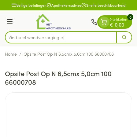
Dia 1 van 1
Ga naar de inhoud
Veilige betalingen
Apothekersadvies
Snelle beschikbaarheid
0
0 artikelen
Menu
€ 0,00
Vind snel wondverzo
Zoek
Product, merk, categorie...
Home
/
Opsite Post Op N 6,5cmx 5,0cm 100 66000708
Opsite Post Op N 6,5cmx 5,0cm 100
66000708