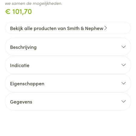
we samen de mogelijkheden.
€ 101,70
Bekijk alle producten van Smith & Nephew
Beschrijving
Indicatie
Eigenschappen
Snijwonden, schaafwonden
Ademende polyurethaan OPSITE topfilm
Gegevens
Post-operatieve wonden
Absorberend niet-verklevend MELOLIN wondkussen
Kleine brandwonden
CNK
1110683
Voordelen:
Assortiment:
Bacteriële barrière
Beschermt de wond tegen contaminatie en
Organisaties
Smith & Nephew NV