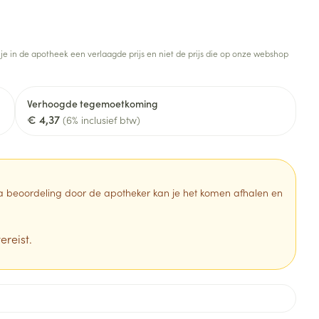
Botten, spieren en
Toon meer
gewrichten
armtetherapie
ogels
Fytotherapie
Wondzorg
Toon meer
 je in de apotheek een verlaagde prijs en niet de prijs die op onze webshop
Diagnosetesten en
stress
Vlooien en teken
meetapparatuur
Oren
Mond en keel
Verhoogde tegemoetkoming
€ 4,37
Alcoholtest
(6% inclusief btw)
g
Oordopjes
Zuigtabletten
herapie -
Mond, muil of snavel
Bloeddrukmeter
ls
en -druppels
Oorreiniging
Spray - oplossing
Cholesteroltest
zen
Oordruppels
Hartslagmeter
 Na beoordeling door de apotheker kan je het komen afhalen en
ulpmiddelen
Toon meer
ereist.
Zonnebescherming
Ergonomie
ning en -
Aambeien
che
s
Aftersun
Ademhaling en zuurstof