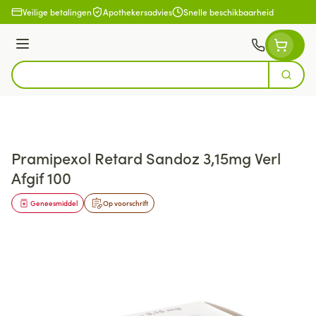
Ga naar de inhoud
Veilige betalingen
Apothekersadvies
Snelle beschikbaarheid
Menu
Zoek
Product, merk, categorie...
Pramipexol Retard Sandoz 3,15mg Verl
Afgif 100
Geneesmiddel
Op voorschrift