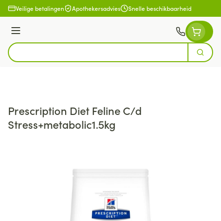
Ga naar de inhoud
Veilige betalingen
Apothekersadvies
Snelle beschikbaarheid
Menu
Zoek
Product, merk, categorie...
Prescription Diet Feline C/d
Stress+metabolic1.5kg