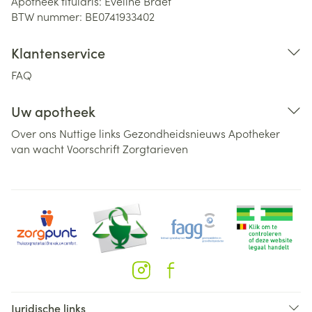
Apotheek titularis:
Eveline Braet
BTW nummer:
BE0741933402
Klantenservice
FAQ
Uw apotheek
Over ons
Nuttige links
Gezondheidsnieuws
Apotheker
van wacht
Voorschrift
Zorgtarieven
Juridische links