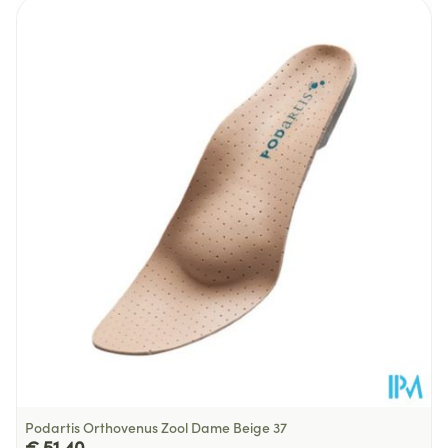
Breedte
106 mm
Lengte
298 mm
Diepte
48 mm
Behoud
Kamertemperatuur (15°C - 25°C)
Podartis Orthovenus Zool Dame Beige 37
€ 51,40