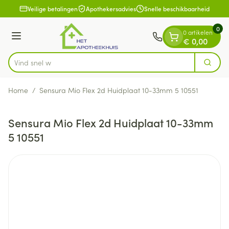
Dia 1 van 1
Ga naar de inhoud
Veilige betalingen
Apothekersadvies
Snelle beschikbaarheid
0
0 artikelen
Menu
€ 0,00
Vind
Zoek
Product, merk, categorie...
Home
/
Sensura Mio Flex 2d Huidplaat 10-33mm 5 10551
Sensura Mio Flex 2d Huidplaat 10-33mm
5 10551