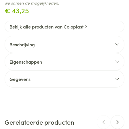
we samen de mogelijkheden.
€ 43,25
Bekijk alle producten van Coloplast
Beschrijving
Eigenschappen
BodyFit™ Technologie
Gegevens
CNK
3113065
Organisaties
Coloplast Belgium
Flex:
Gerelateerde producten
Merken
Coloplast