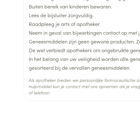
Buiten bereik van kinderen bewaren.
Breedte
48 mm
Lees de bijsluiter zorgvuldig.
Raadpleeg je arts of apotheker.
Lengte
77 mm
Neem in geval van bijwerkingen contact op met je
Geneesmiddelen zijn geen gewone producten. Ze
Diepte
49 mm
De wet verbiedt apothekers om ongebruikte gen
In het belang van uw veiligheid worden alle ge
Actieve
simvastatine
gesorteerd bij de vervallen geneesmiddelen.
Ingrediënten
Als apotheker bieden we persoonlijke farmaceutische
Behoud
Kamertemperatuur (15°C -
hulpmiddel kun je contact met ons opnemen als je vrag
of telefoon.