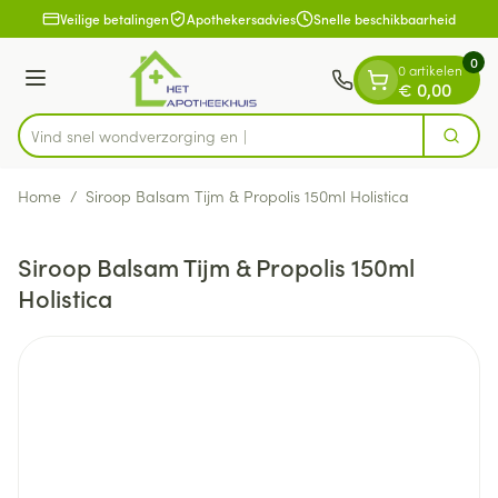
Dia 1 van 1
Ga naar de inhoud
Veilige betalingen
Apothekersadvies
Snelle beschikbaarheid
0
0 artikelen
Menu
€ 0,00
Vind snel wondverzorg
Zoek
Product, merk, categorie...
Home
/
Siroop Balsam Tijm & Propolis 150ml Holistica
Siroop Balsam Tijm & Propolis 150ml
Holistica