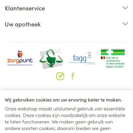
Klantenservice
Uw apotheek
ernstige verwardheid die kan gepaard gaan met of
verminderde of verhoogde activiteiten, problemen
met het slaappatroon en dingen zien of horen die er
niet zijn (hallucinaties)
stemstoornissen
leveraandoeningen of leverfunctiestoornissen die in
een bloedtest kunnen worden gezien
Juridische links
spierzwakte
Wij gebruiken cookies om uw ervaring beter te maken.
nierstoornissen
Onze webshop maakt uitsluitend gebruik van essentiële
maaglast
cookies. Deze cookies zijn noodzakelijk om onze website
rode en schilferende huid (exfoliatieve dermatitis)
te laten functioneren. We maken geen gebruik van
uw hartslag voelen, versnelde hartslag
andere soorten cookies; daarom bieden we geen