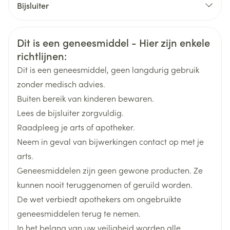
Bijsluiter
extreme zwakte van bepaalde spieren kan
veroorzaken
Organisaties
Nederlands
Viatris
Duits
Frans
u lijdt aan of loopt het risico op een verhoogde druk
Veiligheidsinformatie
Dit is een geneesmiddel - Hier zijn enkele
in de ogen, met progressief zichtsverlies (glaucoom)
Merken
Viatris
u ondergaat nierdialyses
richtlijnen:
u heeft een ernstige leverziekte
Dit is een geneesmiddel, geen langdurig gebruik
u lijdt aan een ernstige nierziekte of een matige
Breedte
63 mm
zonder medisch advies.
leverziekte EN wordt tegelijkertijd behandeld met
geneesmiddelen die het verwijderen van
Buiten bereik van kinderen bewaren.
Lengte
112 mm
solifenacine uit het lichaam kunnen tegengaan (bv.
Lees de bijsluiter zorgvuldig.
ketoconazol). Uw arts of apotheker heeft u daarvan
Raadpleeg je arts of apotheker.
op de hoogte gesteld als dat het geval is.
Diepte
48 mm
Neem in geval van bijwerkingen contact op met je
arts.
Actieve
solifenacine succinaat
Geneesmiddelen zijn geen gewone producten. Ze
Ingrediënten
kunnen nooit teruggenomen of geruild worden.
De wet verbiedt apothekers om ongebruikte
Behoud
Kamertemperatuur (15°C - 25°C)
geneesmiddelen terug te nemen.
In het belang van uw veiligheid worden alle