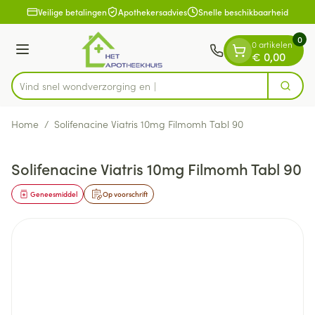
Dia 1 van 1
Ga naar de inhoud
Veilige betalingen
Apothekersadvies
Snelle beschikbaarheid
0
0 artikelen
Menu
€ 0,00
Vind snel wondverzo
Zoek
Product, merk, categorie...
Home
/
Solifenacine Viatris 10mg Filmomh Tabl 90
Solifenacine Viatris 10mg Filmomh Tabl 90
Geneesmiddel
Op voorschrift