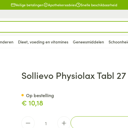
Veilige betalingen
Apothekersadvies
Snelle beschikbaarheid
inderen
Dieet, voeding en vitamines
Geneesmiddelen
Schoonhei
en
lsel
Lichaamsverzorging
Voeding
Baby
Prostaat
Bachbloesem
Kousen, panty's en sokken
Dierenvoeding
Hoest
Lippen
Vitamines e
Kinderen
Menopauze
Oliën
Lingerie
Supplemen
Pijn en koor
Sollievo Physiolax Tabl 27
supplement
, verzorging en hygiëne categorie
warren
nger
lingerie
ectenbeten
Bad en douche
Thee, Kruidenthee
Fopspenen en accessoires
Kousen
Hond
Droge hoest
Voedend
Luizen
BH's
baby - kind
Vitamine A
Snurken
Spieren en 
ar en
 en
Deodorant
Babyvoeding
Luiers
Panty's
Kat
Diepzittende slijmhoest
Koortsblaze
Tanden
Zwangersch
Op bestelling
Antioxydant
€ 10,18
ding en vitamines categorie
rging
binaties
incet
Zeer droge, geïrriteerde
Sportvoeding
Tandjes
Sokken
Andere dieren
Combinatie droge hoest en
Verzorging 
Aminozuren
& gel
huid en huidproblemen
slijmhoest
supplementen
Specifieke voeding
Voeding - melk
Vitamines 
Pillendozen
Batterijen
Calcium
n
Ontharen en epileren
Massagebalsem en
Aantal
hap en kinderen categorie
Toon meer
Toon meer
Toon meer
inhalatie
en
Kruidenthee
Kat
Licht- en w
Duiven en v
Toon meer