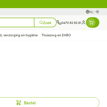
NL
Oversc
Talen
Zoek
0470 82 82 81
Klant menu
d, verzorging en hygiëne
Thuiszorg en EHBO
n
ten
ts
Handen
Voedingstherapie &
Zicht
Gemmotherapie
Incontinentie
Paarden
Mineralen, vitaminen en
en
welzijn
tonica
eren
Handverzorging
Onderleggers
Ogen
Mineralen
gewrichten
Steunkousen
n
apslingerie
Handhygiëne
Luierbroekje
en - detox
Neus
Vitaminen
en hygiëne
Manicure & pedicure
Inlegverband
Keel
en supplementen
Incontinentieslips
Botten, spieren en
Toon meer
Bestel
gewrichten
armtetherapie
ogels
Fytotherapie
Wondzorg