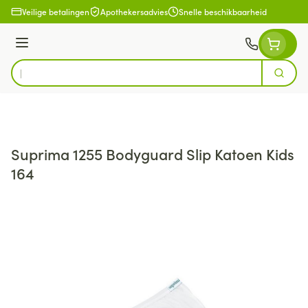
Ga naar de inhoud
Veilige betalingen
Apothekersadvies
Snelle beschikbaarheid
Menu
Zoek
Product, merk, categorie...
Suprima 1255 Bodyguard Slip Katoen Kids
164