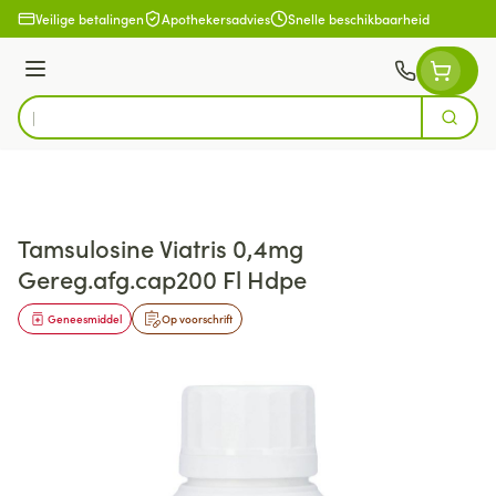
Ga naar de inhoud
Veilige betalingen
Apothekersadvies
Snelle beschikbaarheid
Menu
Zoek
Product, merk, categorie...
Tamsulosine Viatris 0,4mg
Gereg.afg.cap200 Fl Hdpe
Geneesmiddel
Op voorschrift