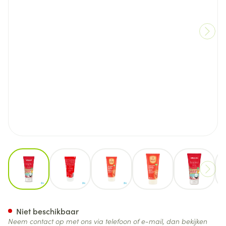
View larger image
View larger image
View larger image
View larger image
View lar
Weleda Granaatappel Verzor
Niet beschikbaar
Neem contact op met ons via telefoon of e-mail, dan bekijken