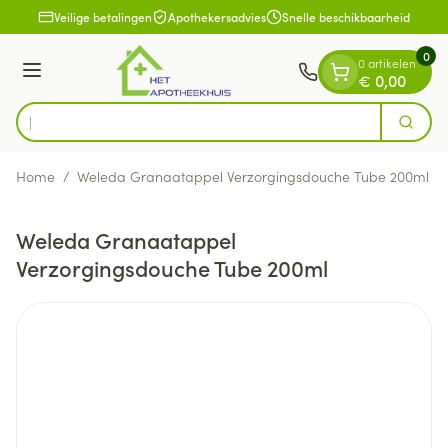
Dia 1 van 1
Ga naar de inhoud
Veilige betalingen
Apothekersadvies
Snelle beschikbaarheid
0
0 artikelen
Menu
€ 0,00
Zoek
Product, merk, categorie...
Home
/
Weleda Granaatappel Verzorgingsdouche Tube 200ml
Weleda Granaatappel
Verzorgingsdouche Tube 200ml