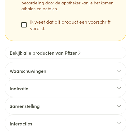
beoordeling door de apotheker kan je het komen
afhalen en betalen.
Ik weet dat dit product een voorschrift
vereist.
Bekijk alle producten van Pfizer
Waarschuwingen
Indicatie
Samenstelling
reumatoïde artritis
De werkzame stof in dit middel is tofacitinib.
arthritis psoriatica
Elke 5 mg filmomhulde tablet bevat 5 mg tofacitinib
Interacties
colitis ulcerosa
(als tofacitinibcitraat).