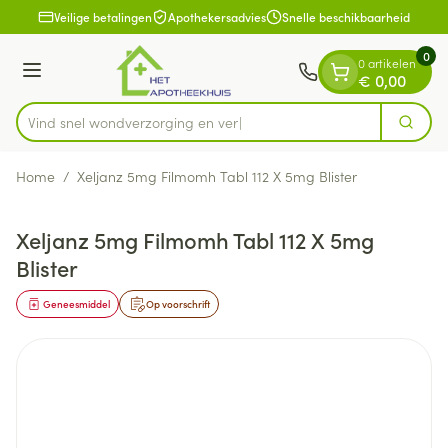
Dia 1 van 1
Ga naar de inhoud
Veilige betalingen
Apothekersadvies
Snelle beschikbaarheid
0
0 artikelen
Menu
€ 0,00
Vind snel wondverzorging
Zoek
Product, merk, categorie...
Home
/
Xeljanz 5mg Filmomh Tabl 112 X 5mg Blister
Xeljanz 5mg Filmomh Tabl 112 X 5mg
Blister
Geneesmiddel
Op voorschrift