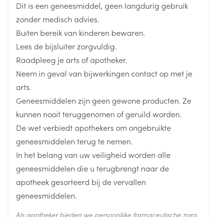
netelroos (huiduitslag met hevige jeuk en bultjes)
Dit is een geneesmiddel, geen langdurig gebruik
juveniele arthritis psoriatica: De aanbevolen
Breedte
90 mm
plotselinge kortademigheid of moeite met
zonder medisch advies.
dosering voor patiënten van 40 kg of zwaarder is
ademhalen
Buiten bereik van kinderen bewaren.
tweemaal daags 5 mg.
Lengte
150 mm
pijn op de borst of in de bovenrug
Lees de bijsluiter zorgvuldig.
gezwollen been of arm
Raadpleeg je arts of apotheker.
Diepte
50 mm
pijnlijk of gevoelig been
Neem in geval van bijwerkingen contact op met je
roodheid of verkleuring van het been of de arm
arts.
Actieve
tofacitinib citraat
Geneesmiddelen zijn geen gewone producten. Ze
Ingrediënten
kunnen nooit teruggenomen of geruild worden.
De wet verbiedt apothekers om ongebruikte
Behoud
Kamertemperatuur (15°C - 25°C)
Vruchtbaarheid
geneesmiddelen terug te nemen.
In het belang van uw veiligheid worden alle
geneesmiddelen die u terugbrengt naar de
apotheek gesorteerd bij de vervallen
geneesmiddelen.
Als apotheker bieden we persoonlijke farmaceutische zorg.