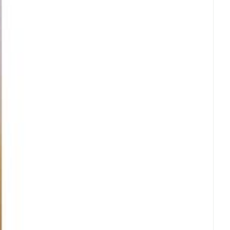
rende
Parfums en
geurproducten
CBD