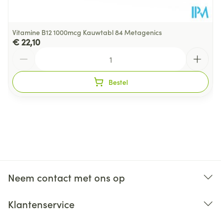
250%
methyltetrahydrofolaat)
mcg
Vitamine B12 1000mcg Kauwtabl 84 Metagenics
425
Biotine
850%
€ 22,10
mcg
Aantal
Vitamine B12
350
14000%
Bestel
(methylcobalamine)
mcg
Ingrediënten:
Neem contact met ons op
Klantenservice