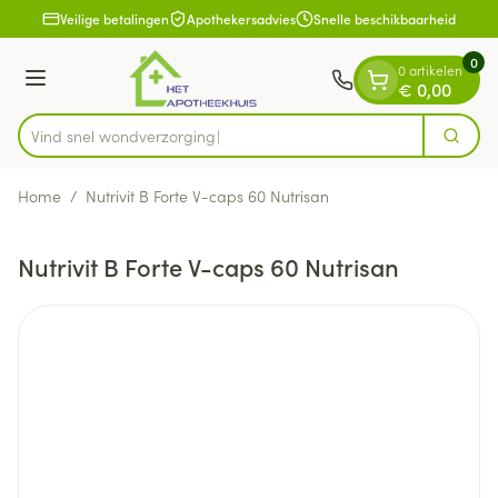
Dia 1 van 1
Ga naar de inhoud
Veilige betalingen
Apothekersadvies
Snelle beschikbaarheid
0
0 artikelen
Menu
€ 0,00
Vind snel wondve
Zoek
Product, merk, categorie...
Home
/
Nutrivit B Forte V-caps 60 Nutrisan
Nutrivit B Forte V-caps 60 Nutrisan